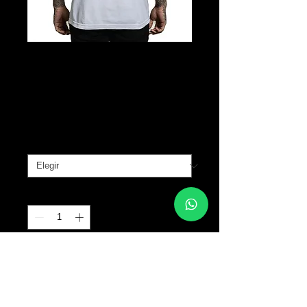
Sumer Tank -
White
Precio
B/. 25.00
Tallas
*
Cantidad
*
Agregar al carrito