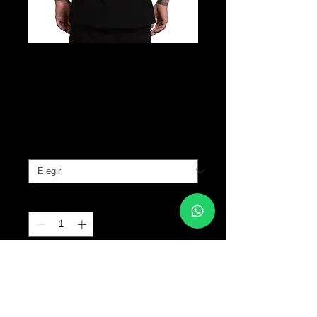
SULLEN Tragic
EightBall
Precio
B/. 30.00
Tallas
*
Cantidad
*
Agregar al carrito