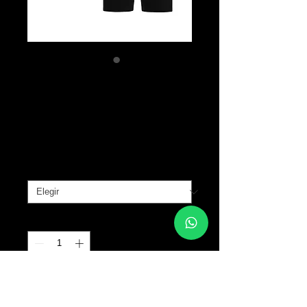
SULLEN 3 Pack
Boxers
Precio
B/. 60.00
SIZE
*
Cantidad
*
Agregar al carrito