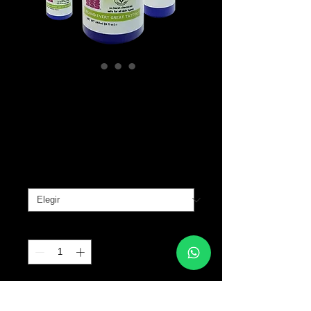
SPIRIT Stencil
Cream
Precio
B/. 0.00
Tamaño
*
Cantidad
*
Agregar al carrito