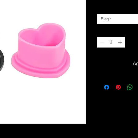
Tamaño
*
Elegir
Cantidad
*
Ag