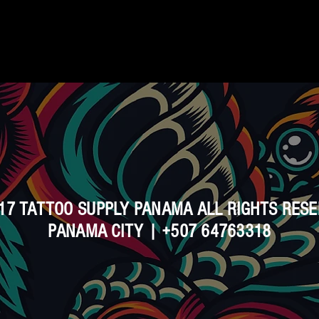
17 TATTOO SUPPLY PANAMA ALL RIGHTS RES
PANAMA CITY | +507 64763318