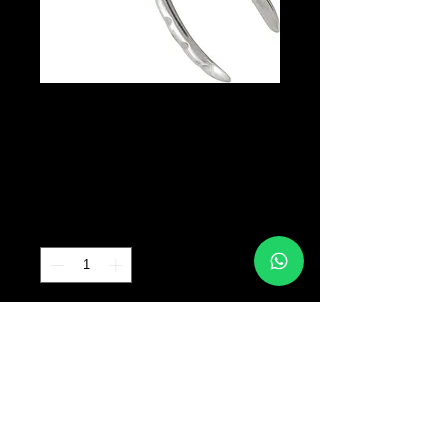
Ring Closing
Pliers - Large
Precio
B/. 10.00
Cantidad
*
Agregar al carrito