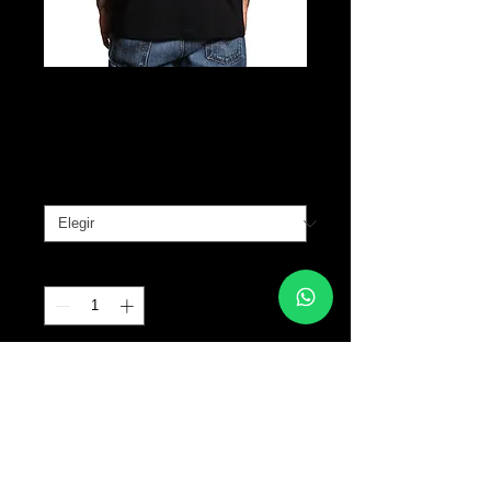
Protected
Precio
B/. 30.00
Tallas
*
Cantidad
*
Agregar al carrito