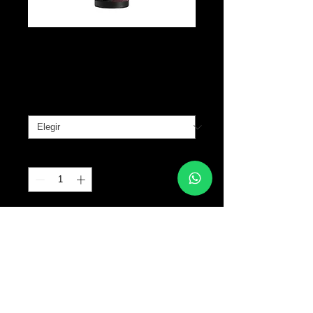
Kwadron Ink
Precio
B/. 15.00
Tamaño
*
Cantidad
*
Agregar al carrito