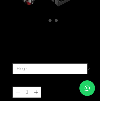
FK IRONS One
Precio
B/. 599.00
TIPO
*
Cantidad
*
Agregar al carrito