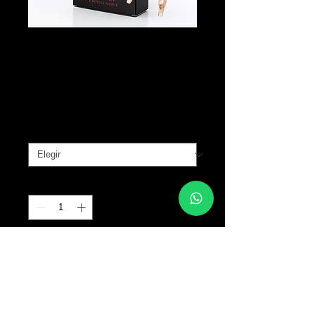
EZ V-Select
Cartridges
Precio
B/. 20.00
TIPO
*
Cantidad
*
Agregar al carrito