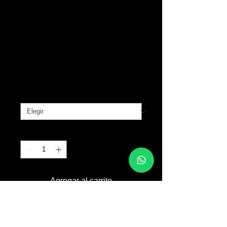
EZ Round
Magnum
Precio
B/. 15.00
SIZE
*
Cantidad
*
Agregar al carrito
50 agujas por caja.