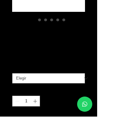
Eco-Friendly Ink
Caps
Precio
B/. 0.00
Tamaño
*
Cantidad
*
Agregar al carrito