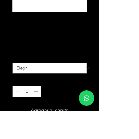
A Pound of
Flesh Hand
Precio
B/. 55.00
Variante 1
*
Cantidad
*
Agregar al carrito